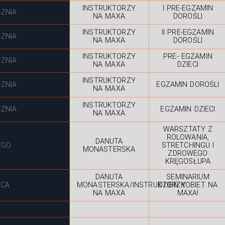
INSTRUKTORZY
I PRE-EGZAMIN
CZNIA
NA MAXA
DOROŚLI
INSTRUKTORZY
II PRE-EGZAMIN
CZNIA
NA MAXA
DOROŚLI
INSTRUKTORZY
PRE- EGZAMIN
CZNIA
NA MAXA
DZIECI
INSTRUKTORZY
CZNIA
EGZAMIN DOROŚLI
NA MAXA
INSTRUKTORZY
CZNIA
EGZAMIN DZIECI
NA MAXA
WARSZTATY Z
ROLOWANIA,
DANUTA
EGO
STRETCHINGU I
MONASTERSKA
ZDROWEGO
KRĘGOSŁUPA
DANUTA
SEMINARIUM
RCA
MONASTERSKA/INSTRUKTORZY
DZIEŃ KOBIET NA
NA MAXA
MAXA!