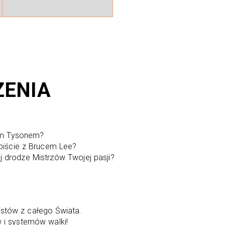
ZENIA
kem Tysonem?
obiście z Brucem Lee?
j drodze Mistrzów Twojej pasji?
istów z całego Świata.
w i systemów walki!