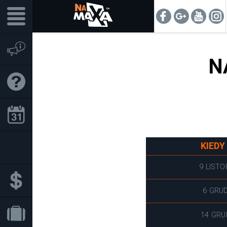
N
KIEDY
9 LIST
6 GRU
14 GRU