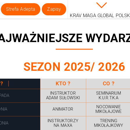
Strefa Adepta
Zapisy
KRAV MAGA GLOBAL POLS
AJWAŻNIEJSZE WYDAR
SEZON 2025/ 2026
 ?
KTO ?
CO ?
INSTRUKTOR
SEMINARIUM
OPADA
ADAM SUŁOWSKI
K.U.R.T.K.A
NOCOWANIE
DNIA
ANIMATOR
MIKOŁAJOWE
INSTRUKTORZY
TRENING
DNIA
NA MAXA
MIKOŁAJKOWY