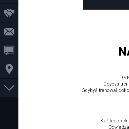
N
Gdy
Gdybyś tren
Gdybyś trenował cokol
Każdego roku 
Odwiedzaj